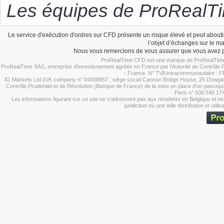
Les équipes de ProRealT
Le service d'exécution d'ordres sur CFD présente un risque élevé et peut about
l’objet d’échanges sur le mar
Nous vous remercions de vous assurer que vous avez pr
ProRealTime CFD est une marque de ProRealTime 
ProRealTime SAS, entreprise d'investissement agréée en France par l'Autorité de Contrôle 
- France. N° TVA intracommunautaire : 
IG Markets Ltd (UK company n° 04008957 ; siège social Cannon Bridge House, 25 Dowgate Hil
Contrôle Prudentiel et de Résolution (Banque de France) de la mise en place d’un passepo
Paris n° 500 540 17
Les informations figurant sur ce site ne s'adressent pas aux résidents en Belgique et n
juridiction où une telle distribution et util